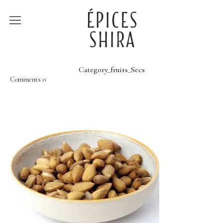
Épices Shira
Revenir à la boutique
Category_fruits_Secs
Comments
0
Recettes
À la rencontre des
producteurs
Lumière sur…