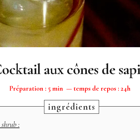
ocktail aux cônes de sap
Préparation : 5 min — temps de repos : 24h
 shrub :