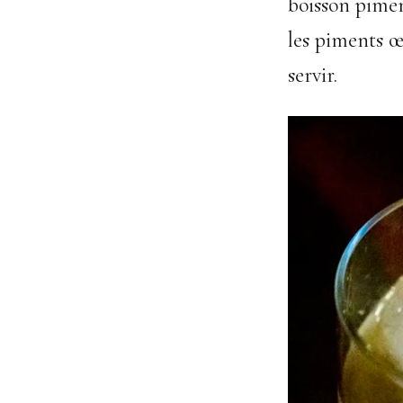
boisson pime
les piments œ
servir.