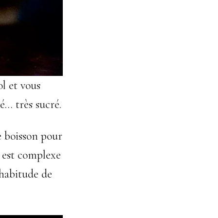
l et vous
é… très sucré.
e boisson pour
l est complexe
’habitude de