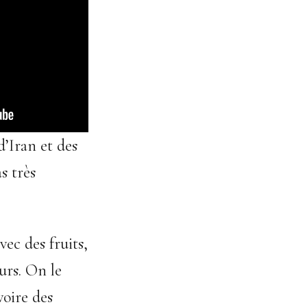
d’Iran et des
s très
ec des fruits,
urs. On le
voire des