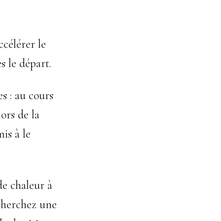
ccélérer le
s le départ.
s : au cours
lors de la
is à le
e chaleur à
 cherchez une