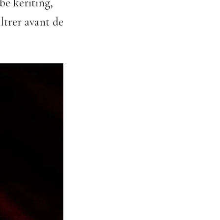
e keriting,
ltrer avant de