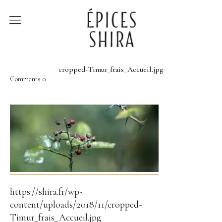
Épices Shira
Revenir à la boutique
cropped-Timur_frais_Accueil.jpg
Comments
0
Recettes
À la rencontre des
producteurs
Lumière sur…
https://shira.fr/wp-
content/uploads/2018/11/cropped-
Timur_frais_Accueil.jpg