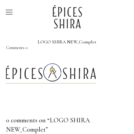
Épices Shira
Revenir à la boutique
LOGO SHIRA NEW_Complet
Comments
0
Recettes
À la rencontre des
producteurs
Lumière sur…
0 comments on “
LOGO SHIRA
NEW_Complet
”