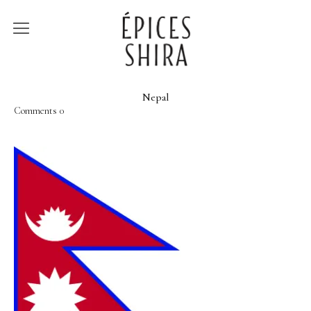
Épices Shira
Revenir à la boutique
Nepal
Comments
0
Recettes
À la rencontre des
producteurs
Lumière sur…