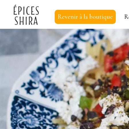
Revenir à la boutique
R
Épices Shira