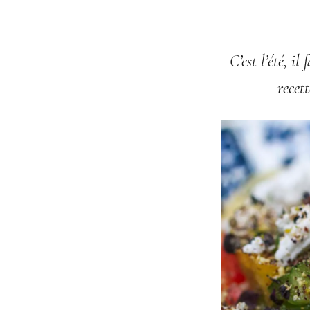
C’est l’été, il
recet