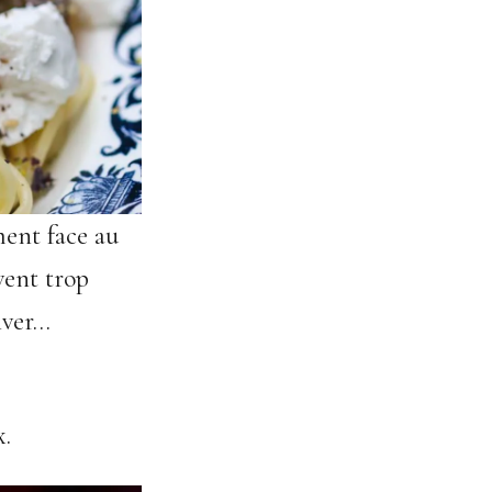
ment face au
vent trop
iver…
x.