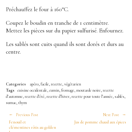
Préchauffez le four à 160°C.
Coupez le boudin en tranche de 1 centimètre.
Mettez les pièces sur du papier sulfurisé. Enfournez.
Les sablés sont cuits quand ils sont dorés et durs au
centre.
Categories
apéro
facile
recette
végétarien
Tags
cuisine occidentale
cumin
fromage
moutarde noire
recette
d’automne
recette d’été
recette d’hiver
recette pour toute l’année
sablés
sumac
thym
Previous Post
Next Post
Fenouil et
Jus de pomme chaud aux épices
clémentines rôtis au golden