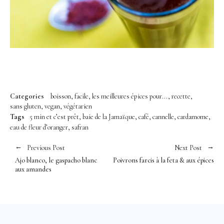
Categories
boisson
facile
les meilleures épices pour...
recette
sans gluten
vegan
végétarien
Tags
5 min et c’est prêt
baie de la Jamaïque
café
cannelle
cardamome
eau de fleur d’oranger
safran
Previous Post
Next Post
Ajo blanco, le gaspacho blanc
Poivrons farcis à la feta & aux épices
aux amandes