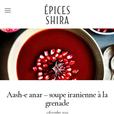
Épices Shira
Revenir à la boutique
Recettes
À la rencontre des
producteurs
Lumière sur…
Aash-e anar – soupe iranienne à la
grenade
3 décembre 2022