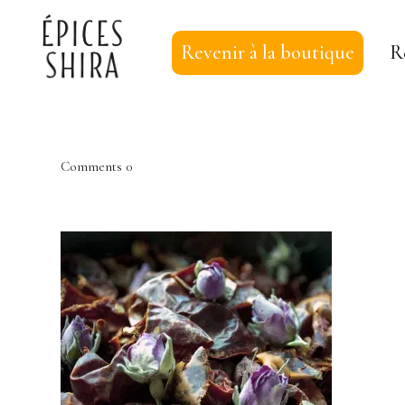
Revenir à la boutique
R
Épices Shira
Comments
0