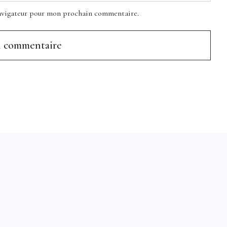
navigateur pour mon prochain commentaire.
ress
Theme: Uku by
Elmastudio