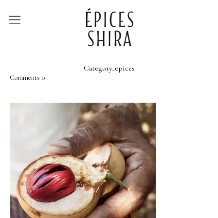
Épices Shira
Revenir à la boutique
Category_epices
Comments
0
Recettes
À la rencontre des
producteurs
Lumière sur…