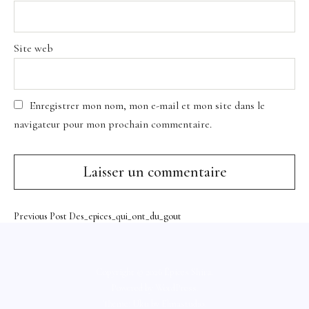
Site web
Enregistrer mon nom, mon e-mail et mon site dans le
navigateur pour mon prochain commentaire.
Previous Post
Des_epices_qui_ont_du_gout
Copyright © 2026 Épices Shira
Powered by
WordPress
Theme: Uku by
Elmastudio