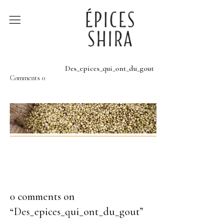
Épices Shira
Revenir à la boutique
Des_epices_qui_ont_du_gout
Comments
0
Recettes
À la rencontre des
producteurs
Lumière sur…
0 comments on
“
Des_epices_qui_ont_du_gout
”