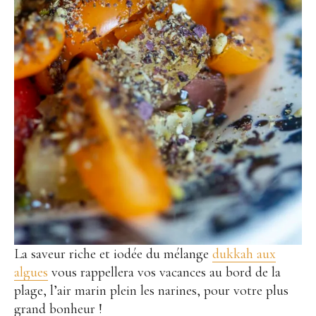
La saveur riche et iodée du mélange
dukkah aux
algues
vous rappellera vos vacances au bord de la
plage, l’air marin plein les narines, pour votre plus
grand bonheur !