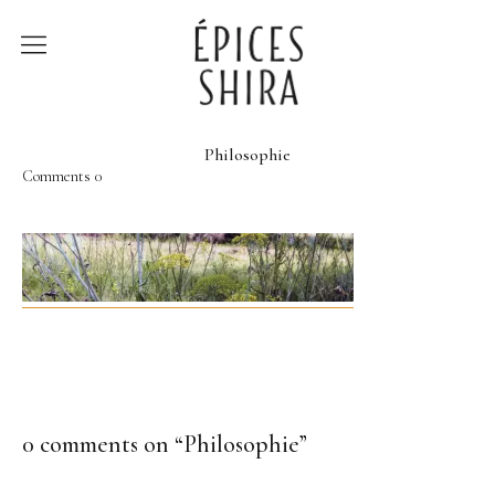
Épices Shira
Revenir à la boutique
Philosophie
Comments
0
Recettes
À la rencontre des
producteurs
Lumière sur…
0 comments on “
Philosophie
”