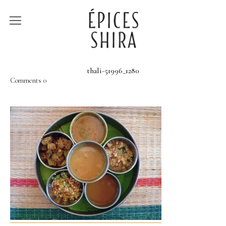
Épices Shira
Revenir à la boutique
thali-51996_1280
Comments
0
Recettes
À la rencontre des
producteurs
Lumière sur…