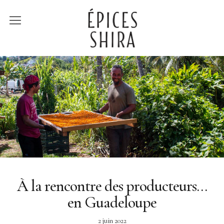
Épices Shira
Revenir à la boutique
Recettes
À la rencontre des
producteurs
Lumière sur…
À la rencontre des producteurs…
en Guadeloupe
2 juin 2022