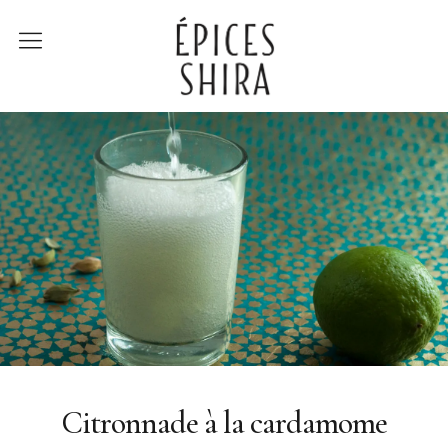
Épices Shira
Revenir à la boutique
Recettes
À la rencontre des
producteurs
Lumière sur…
Citronnade à la cardamome