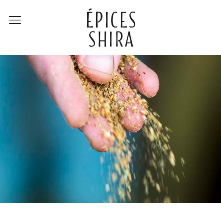
Épices Shira
Revenir à la boutique
Recettes
À la rencontre des
producteurs
Lumière sur…