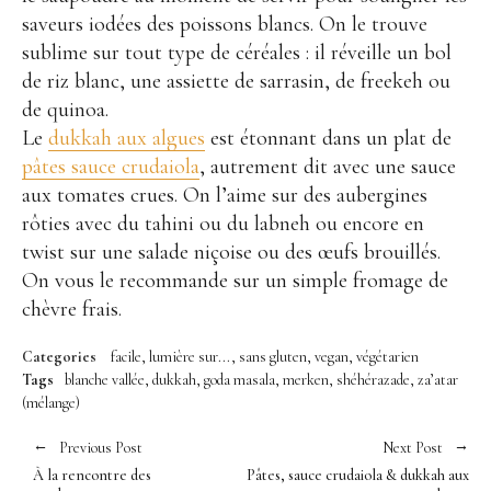
saveurs iodées des poissons blancs. On le trouve
sublime sur tout type de céréales : il réveille un bol
de riz blanc, une assiette de sarrasin, de freekeh ou
de quinoa.
Le
dukkah aux algues
est étonnant dans un plat de
pâtes sauce crudaiola
, autrement dit avec une sauce
aux tomates crues. On l’aime sur des aubergines
rôties avec du tahini ou du labneh ou encore en
twist sur une salade niçoise ou des œufs brouillés.
On vous le recommande sur un simple fromage de
chèvre frais.
Categories
facile
lumière sur...
sans gluten
vegan
végétarien
Tags
blanche vallée
dukkah
goda masala
merken
shéhérazade
za’atar
(mélange)
Previous Post
Next Post
À la rencontre des
Pâtes, sauce crudaiola & dukkah aux