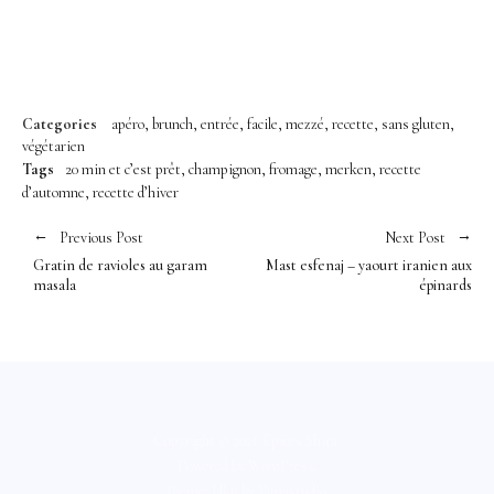
Categories
apéro
brunch
entrée
facile
mezzé
recette
sans gluten
végétarien
Tags
20 min et c’est prêt
champignon
fromage
merken
recette
d’automne
recette d’hiver
Previous Post
Next Post
Gratin de ravioles au garam
Mast esfenaj – yaourt iranien aux
masala
épinards
Copyright © 2026 Épices Shira
Powered by
WordPress
Theme: Uku by
Elmastudio