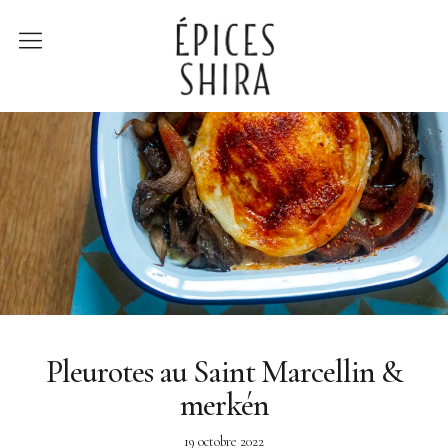
Épices Shira
Revenir à la boutique
Recettes
À la rencontre des
producteurs
Lumière sur…
Pleurotes au Saint Marcellin &
merkén
19 octobre 2022