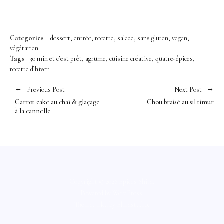
Categories
dessert
entrée
recette
salade
sans gluten
vegan
végétarien
Tags
30 min et c’est prêt
agrume
cuisine créative
quatre-épices
recette d’hiver
Previous Post
Next Post
Carrot cake au chaï & glaçage
Chou braisé au sil timur
à la cannelle
Copyright © 2026 Épices Shira
Powered by
WordPress
Theme: Uku by
Elmastudio