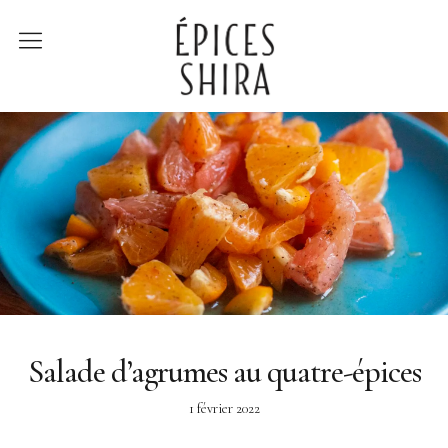
Épices Shira
Revenir à la boutique
Recettes
À la rencontre des
producteurs
Lumière sur…
Salade d’agrumes au quatre-épices
1 février 2022