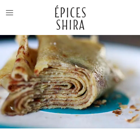
Épices Shira
Revenir à la boutique
Recettes
À la rencontre des
producteurs
Lumière sur…